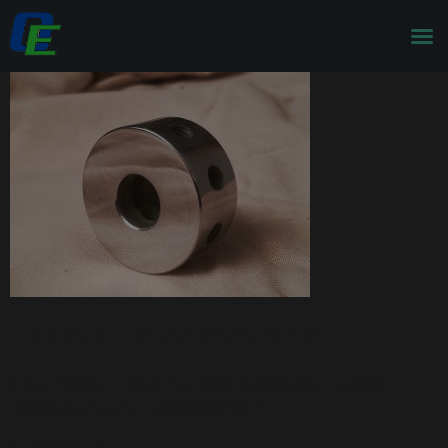
Lascia un commento
Il tuo indirizzo email non sarà pubblicato.
I campi
obbligatori sono contrassegnati
*
Commento
*